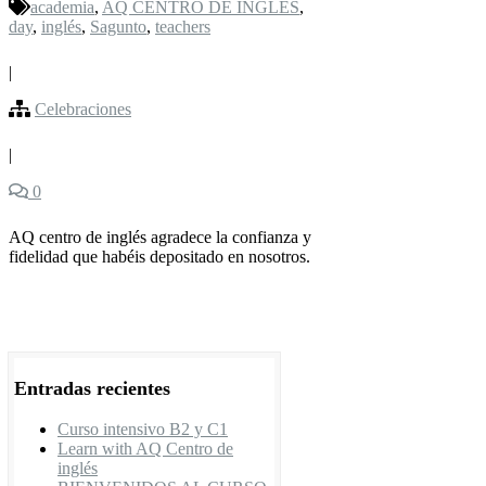
academia
,
AQ CENTRO DE INGLÉS
,
day
,
inglés
,
Sagunto
,
teachers
|
Celebraciones
|
0
AQ centro de inglés agradece la confianza y
fidelidad que habéis depositado en nosotros.
Entradas recientes
Curso intensivo B2 y C1
Learn with AQ Centro de
inglés