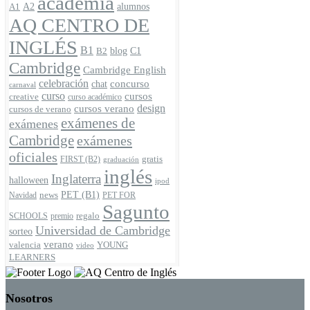
academia
A2
alumnos
A1
AQ CENTRO DE
INGLÉS
B1
blog
C1
B2
Cambridge
Cambridge English
celebración
concurso
chat
carnaval
curso
cursos
creative
curso académico
cursos verano
design
cursos de verano
exámenes de
exámenes
Cambridge
exámenes
oficiales
gratis
FIRST (B2)
graduación
inglés
Inglaterra
halloween
ipod
PET (B1)
news
Navidad
PET FOR
Sagunto
regalo
SCHOOLS
premio
Universidad de Cambridge
sorteo
verano
YOUNG
valencia
video
LEARNERS
Nosotros