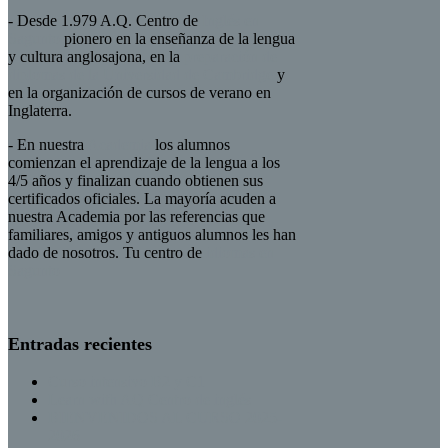
- Desde 1.979 A.Q. Centro de
Inglés en
Sagunto
pionero en la enseñanza de la lengua
y cultura anglosajona, en la
preparación de
diplomas de la Universidad de Cambridge
y
en la organización de cursos de verano en
Inglaterra.
- En nuestra
Academia
los alumnos
comienzan el aprendizaje de la lengua a los
4/5 años y finalizan cuando obtienen sus
certificados oficiales. La mayoría acuden a
nuestra Academia por las referencias que
familiares, amigos y antiguos alumnos les han
dado de nosotros. Tu centro de
idiomas en
Sagunto
Entradas recientes
Curso intensivo B2 y C1
Learn with AQ Centro de inglés
BIENVENIDOS AL CURSO 2025-
2026