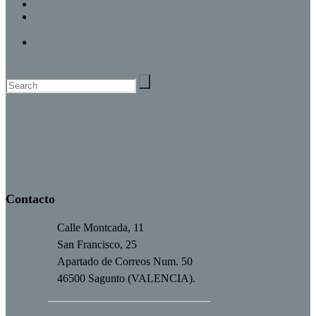
CURSOS DE VERANO 2025
¡¡¡BIENVENIDOS AL CURSO 2024
2025!!!
HALLOWEEN 2023
POLÍTICA DE PRIVACIDAD Y AVISO
LEGAL
POLÍTICA DE COOKIES
Contacto
Calle Montcada, 11
San Francisco, 25
Apartado de Correos Num. 50
46500 Sagunto (VALENCIA).