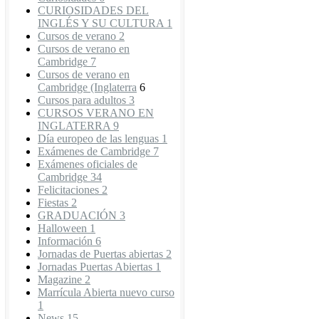
CURIOSIDADES DEL
INGLÉS Y SU CULTURA
1
Cursos de verano
2
Cursos de verano en
Cambridge
7
Cursos de verano en
Cambridge (Inglaterra
6
Cursos para adultos
3
CURSOS VERANO EN
INGLATERRA
9
Día europeo de las lenguas
1
Exámenes de Cambridge
7
Exámenes oficiales de
Cambridge
34
Felicitaciones
2
Fiestas
2
GRADUACIÓN
3
Halloween
1
Información
6
Jornadas de Puertas abiertas
2
Jornadas Puertas Abiertas
1
Magazine
2
Marrícula Abierta nuevo curso
1
News
15