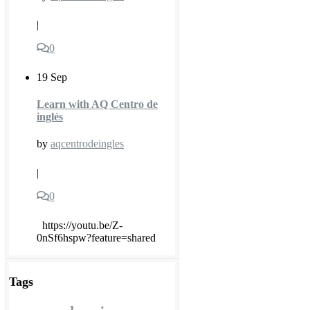
|
0
19 Sep
Learn with AQ Centro de
inglés
by
aqcentrodeingles
|
0
https://youtu.be/Z-
0nSf6hspw?feature=shared
Tags