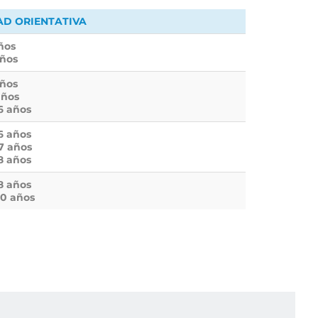
AD ORIENTATIVA
años
años
años
años
16 años
16 años
17 años
18 años
18 años
20 años