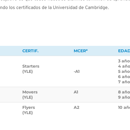
ndo los certificados de la Universidad de Cambridge.
CERTIF.
MCER*
EDAD
3 año
Starters
4 año
(YLE)
-A1
5 año
6 año
7 año
Movers
A1
8 año
(YLE)
9 año
Flyers
A2
10 añ
(YLE)