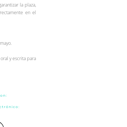
arantizar la plaza, 
rectamente en el 
 mayo.
al y escrita para 
son:
ctrónico: 