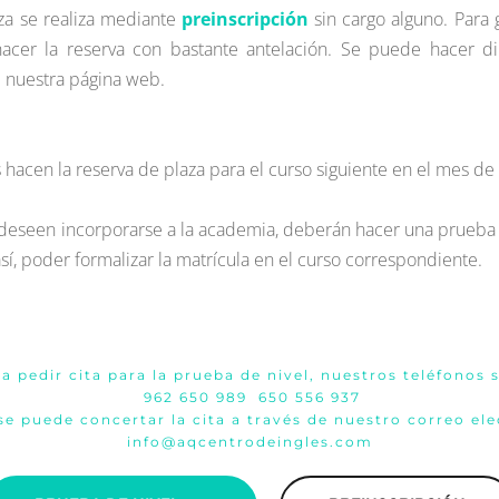
za se realiza mediante 
preinscripción
 sin cargo alguno. Para g
er la reserva con bastante antelación. Se puede hacer di
e nuestra página web. 
hacen la reserva de plaza para el curso siguiente en el mes de
eseen incorporarse a la academia, deberán hacer una prueba or
 así, poder formalizar la matrícula en el curso correspondiente.
a pedir cita para la prueba de nivel, nuestros teléfonos 
962 650 989  
650 556 937
e puede concertar la cita a través de nuestro correo ele
info@aqcentrodeingles.com