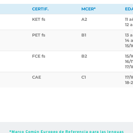
CERTIF.
MCER*
ED
KET fs
A2
11 
12 
PET fs
B1
13 
14 
15/
FCE fs
B2
15/
16/
17/
CAE
C1
17/
18-
*Marco Común Europeo de Referencia para las lenguas