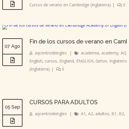
Cursos de verano en Cambridge (Inglaterra)
|
0
Fin de los cursos de verano en Camb
07 Ago
aqcentrodeingles
|
academia
,
academy
,
AQ 
English
,
cursos
,
England
,
ENGLISH
,
Girton
,
Inglaterra
(Inglaterra)
|
0
CURSOS PARA ADULTOS
05 Sep
aqcentrodeingles
|
A1
,
A2
,
adultos
,
B1
,
B2
,
C