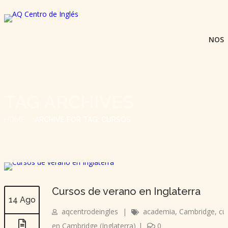
NOS
TAG ARCHIVES
HOME
ARCHIVE FOR TAG: CURSOS
Cursos de verano en Inglaterra
14 Ago
aqcentrodeingles
|
academia
,
Cambridge
,
cu
en Cambridge (Inglaterra)
|
0