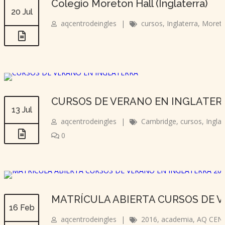
Colegio Moreton Hall (Inglaterra)
20 Jul
aqcentrodeingles
|
cursos
,
Inglaterra
,
Moreto
CURSOS DE VERANO EN INGLATER
13 Jul
aqcentrodeingles
|
Cambridge
,
cursos
,
Inglat
0
MATRÍCULA ABIERTA CURSOS DE V
16 Feb
aqcentrodeingles
|
2016
,
academia
,
AQ CEN