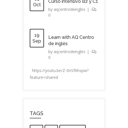
Curso intensivo B2 y C1
Oct
by
aqcentrodeingles
|
0
19
Learn with AQ Centro
Sep
de inglés
by
aqcentrodeingles
|
0
https://youtu.be/Z-0nSf6hspw?
feature=shared
TAGS