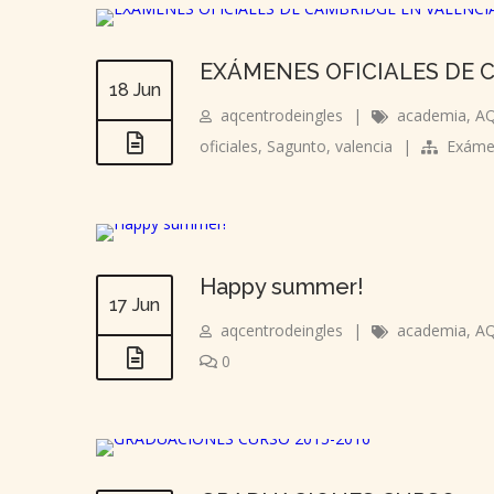
EXÁMENES OFICIALES DE 
18 Jun
aqcentrodeingles
|
academia
,
AQ
oficiales
,
Sagunto
,
valencia
|
Exámen
Happy summer!
17 Jun
aqcentrodeingles
|
academia
,
AQ
0