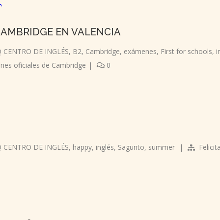
CAMBRIDGE EN VALENCIA
 CENTRO DE INGLÉS
,
B2
,
Cambridge
,
exámenes
,
First for schools
,
i
es oficiales de Cambridge
|
0
 CENTRO DE INGLÉS
,
happy
,
inglés
,
Sagunto
,
summer
|
Felici