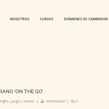
NOSOTROS
CURSOS
EXÁMENES DE CAMBRIDGE
S
RANO ‘ON THE GO’
inglés
,
juegos
,
verano
|
Información
|
0