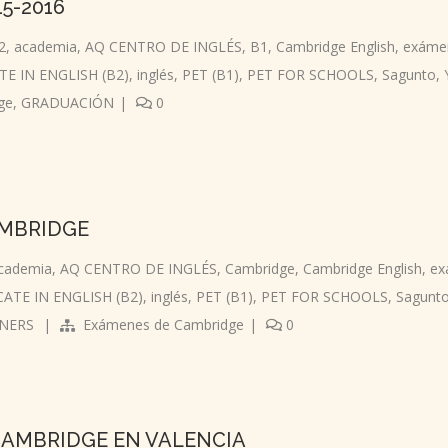
5-2016
2
,
academia
,
AQ CENTRO DE INGLÉS
,
B1
,
Cambridge English
,
exáme
TE IN ENGLISH (B2)
,
inglés
,
PET (B1)
,
PET FOR SCHOOLS
,
Sagunto
,
ge
,
GRADUACIÓN
|
0
AMBRIDGE
cademia
,
AQ CENTRO DE INGLÉS
,
Cambridge
,
Cambridge English
,
ex
CATE IN ENGLISH (B2)
,
inglés
,
PET (B1)
,
PET FOR SCHOOLS
,
Sagunt
NERS
|
Exámenes de Cambridge
|
0
CAMBRIDGE EN VALENCIA