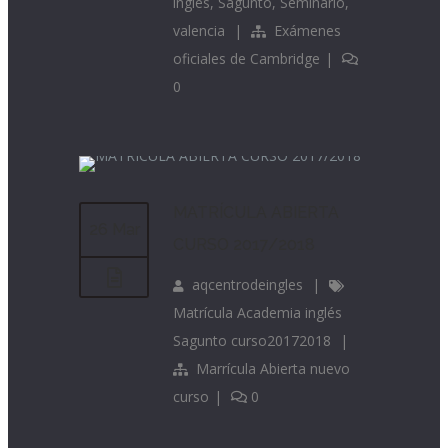
inglés
,
Sagunto
,
Seminario
,
valencia
|
Exámenes
oficiales de Cambridge
|
0
MATRÍCULA ABIERTA
26 Mar
CURSO 2017/2018
aqcentrodeingles
|
Matrícula Academia inglés
Sagunto curso20172018
|
Marrícula Abierta nuevo
curso
|
0