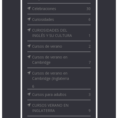
Celebraciones
30
Curiosidades
6
CURIOSIDADES DEL
INGLÉS Y SU CULTURA
1
Cursos de verano
2
Cursos de verano en
Cambridge
7
Cursos de verano en
Cambridge (Inglaterra
6
Cursos para adultos
3
CURSOS VERANO EN
INGLATERRA
9