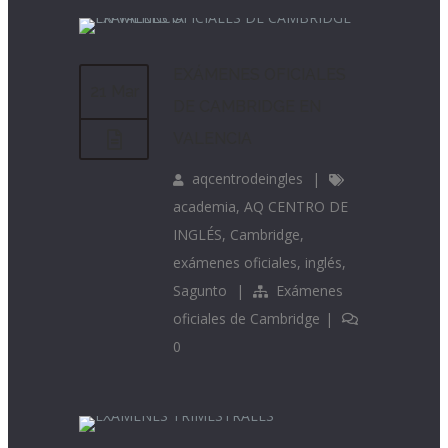
EXÁMENES OFICIALES
21 Mar
DE CAMBRIDGE EN
VALENCIA
aqcentrodeingles
|
academia
,
AQ CENTRO DE
INGLÉS
,
Cambridge
,
exámenes oficiales
,
inglés
,
Sagunto
|
Exámenes
oficiales de Cambridge
|
0