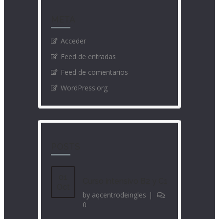
META
Acceder
Feed de entradas
Feed de comentarios
WordPress.org
POSTS
01
Curso intensivo B2 y C1
Oct
by
aqcentrodeingles
|
0