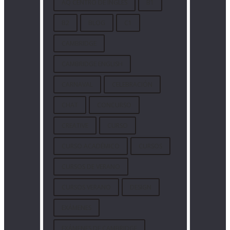
AQ CENTRO DE INGLÉS
B1
B2
BLOG
C1
CAMBRIDGE
CAMBRIDGE ENGLISH
CARNAVAL
CELEBRACIÓN
CHAT
CONCURSO
CREATIVE
CURSO
CURSO ACADÉMICO
CURSOS
CURSOS DE VERANO
CURSOS VERANO
DESIGN
EXÁMENES
EXÁMENES DE CAMBRIDGE