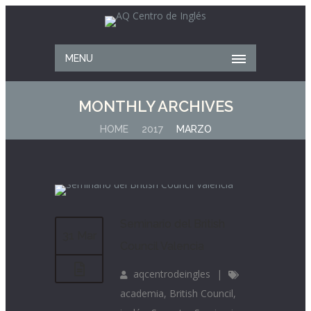
MENU
MONTHLY ARCHIVES
HOME
2017
MARZO
Seminario del British
31 Mar
Council Valencia
aqcentrodeingles
|
academia
,
British Council
,