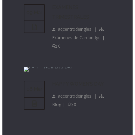
EXÁMENES
09 Mar
TRIMESTRALES
aqcentrodeingles
|
Exámenes de Cambridge
|
0
HAPPY WOMEN’S DAY
08 Mar
aqcentrodeingles
|
Blog
|
0