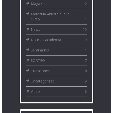
Magazine
2
Marrícula Abierta nuevo
curso
1
News
15
Noticias academia
9
Seminarios
1
SORTEO
7
Tradiciones
4
Uncategorized
9
Video
6