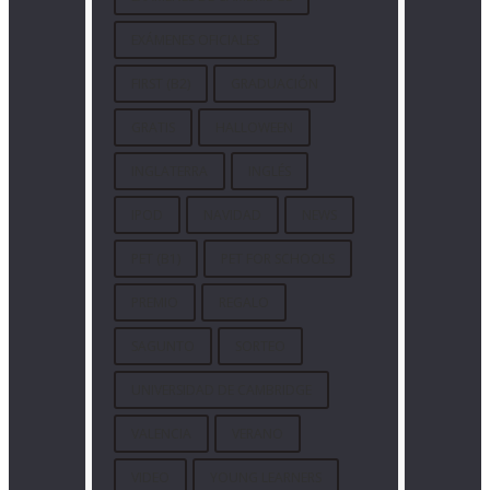
EXÁMENES OFICIALES
FIRST (B2)
GRADUACIÓN
GRATIS
HALLOWEEN
INGLATERRA
INGLÉS
IPOD
NAVIDAD
NEWS
PET (B1)
PET FOR SCHOOLS
PREMIO
REGALO
SAGUNTO
SORTEO
UNIVERSIDAD DE CAMBRIDGE
VALENCIA
VERANO
VIDEO
YOUNG LEARNERS