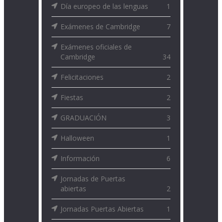
Día europeo de las lenguas
1
Exámenes de Cambridge
7
Exámenes oficiales de
Cambridge
34
Felicitaciones
2
Fiestas
2
GRADUACIÓN
3
Halloween
1
Información
6
Jornadas de Puertas
abiertas
2
Jornadas Puertas Abiertas
1