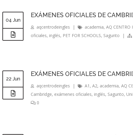
EXÁMENES OFICIALES DE CAMBRID
04 Jun
aqcentrodeingles
|
academia
,
AQ CENTRO D
oficiales
,
inglés
,
PET FOR SCHOOLS
,
Sagunto
|
EXÁMENES OFICIALES DE CAMBRIDG
22 Jun
aqcentrodeingles
|
A1
,
A2
,
academia
,
AQ CE
Cambridge
,
exámenes oficiales
,
inglés
,
Sagunto
,
Univ
0