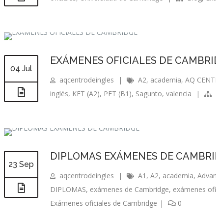
EXÁMENES OFICIALES DE CAMBRI
04 Jul
aqcentrodeingles
|
A2
,
academia
,
AQ CENTR
inglés
,
KET (A2)
,
PET (B1)
,
Sagunto
,
valencia
|
E
DIPLOMAS EXÁMENES DE CAMBRI
23 Sep
aqcentrodeingles
|
A1
,
A2
,
academia
,
Advan
DIPLOMAS
,
exámenes de Cambridge
,
exámenes ofic
Exámenes oficiales de Cambridge
|
0