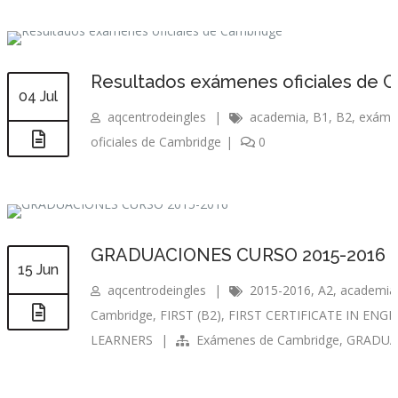
Resultados exámenes oficiales de 
04 Jul
aqcentrodeingles
|
academia
,
B1
,
B2
,
exámen
oficiales de Cambridge
|
0
GRADUACIONES CURSO 2015-2016
15 Jun
aqcentrodeingles
|
2015-2016
,
A2
,
academia
Cambridge
,
FIRST (B2)
,
FIRST CERTIFICATE IN ENGLI
LEARNERS
|
Exámenes de Cambridge
,
GRADUA