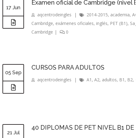
Examen oficial de Cambridge (nivel B
17 Jun
aqcentrodeingles
|
2014-2015
,
academia
,
AQ
Cambridge
,
exámenes oficiales
,
inglés
,
PET (B1)
,
Sag
Cambridge
|
0
CURSOS PARA ADULTOS
05 Sep
aqcentrodeingles
|
A1
,
A2
,
adultos
,
B1
,
B2
,
C
40 DIPLOMAS DE PET NIVEL B1 DE
21 Jul