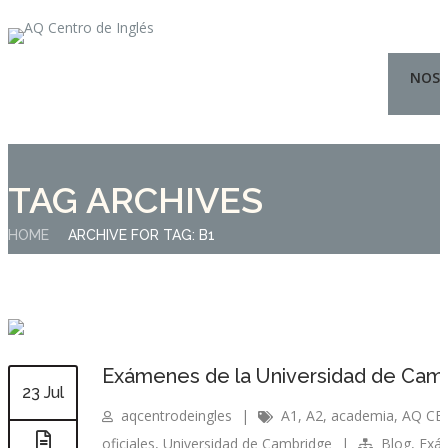
NOS
TAG ARCHIVES
HOME
ARCHIVE FOR TAG: B1
Exámenes de la Universidad de Cam
23 Jul
aqcentrodeingles
|
A1
,
A2
,
academia
,
AQ CE
oficiales
,
Universidad de Cambridge
|
Blog
,
Exá