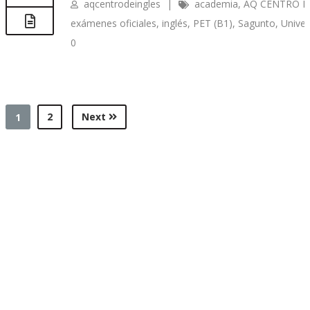
aqcentrodeingles
|
academia
,
AQ CENTRO D
exámenes oficiales
,
inglés
,
PET (B1)
,
Sagunto
,
Unive
0
2
Next
1