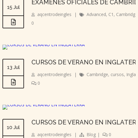
EXÁMENES OFICIALES DE CAMBRI
15 Jul
aqcentrodeingles
|
Advanced
,
C1
,
Cambridge
0
CURSOS DE VERANO EN INGLATER
13 Jul
aqcentrodeingles
|
Cambridge
,
cursos
,
Inglat
0
CURSOS DE VERANO EN INGLATER
10 Jul
aqcentrodeingles
|
Blog
|
0