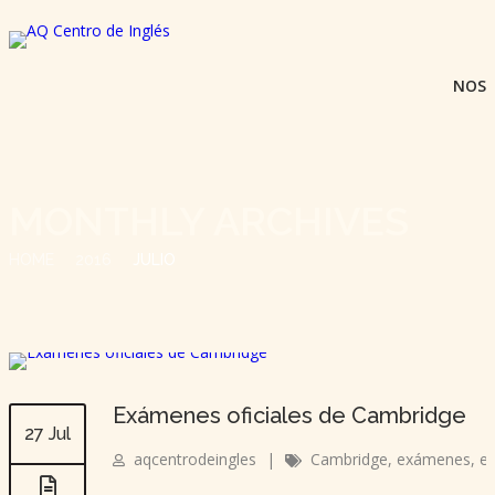
NOS
MONTHLY ARCHIVES
HOME
2016
JULIO
Exámenes oficiales de Cambridge
27 Jul
aqcentrodeingles
|
Cambridge
,
exámenes
,
ex