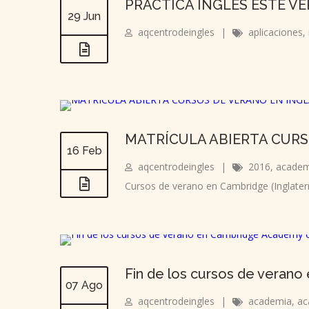
PRACTICA INGLÉS ESTE VE
29 Jun
aqcentrodeingles
|
aplicaciones
,
MATRÍCULA ABIERTA CURS
16 Feb
aqcentrodeingles
|
2016
,
academ
Cursos de verano en Cambridge (Inglater
Fin de los cursos de verano
07 Ago
aqcentrodeingles
|
academia
,
ac