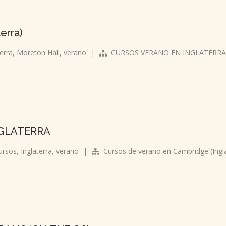
erra)
terra
,
Moreton Hall
,
verano
|
CURSOS VERANO EN INGLATERRA
NGLATERRA
ursos
,
Inglaterra
,
verano
|
Cursos de verano en Cambridge (Ingla