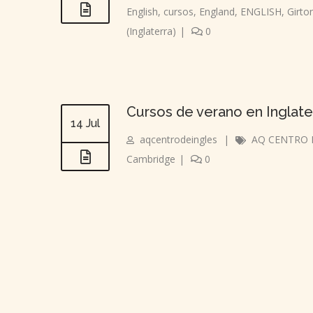
English
,
cursos
,
England
,
ENGLISH
,
Girto
(Inglaterra)
|
0
Cursos de verano en Inglate
14 Jul
aqcentrodeingles
|
AQ CENTRO 
Cambridge
|
0