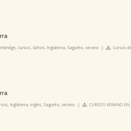
rra
mbridge
,
cursos
,
Girton
,
Inglaterra
,
Sagunto
,
verano
|
Cursos d
rra
rsos
,
Inglaterra
,
inglés
,
Sagunto
,
verano
|
CURSOS VERANO EN