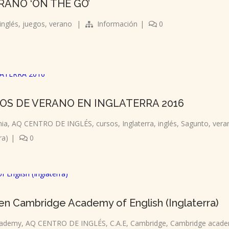
RANO ‘ON THE GO’
inglés
,
juegos
,
verano
|
Información
|
0
OS DE VERANO EN INGLATERRA 2016
ia
,
AQ CENTRO DE INGLÉS
,
cursos
,
Inglaterra
,
inglés
,
Sagunto
,
vera
ra)
|
0
 en Cambridge Academy of English (Inglaterra)
ademy
,
AQ CENTRO DE INGLÉS
,
C.A.E
,
Cambridge
,
Cambridge acade