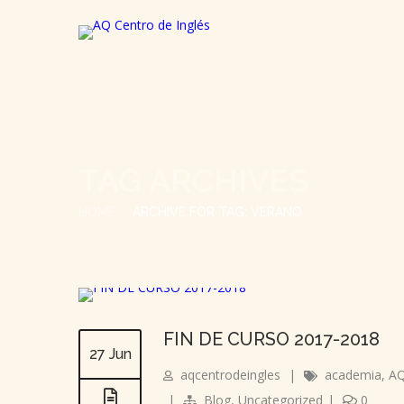
TAG ARCHIVES
HOME
ARCHIVE FOR TAG: VERANO
FIN DE CURSO 2017-2018
27 Jun
aqcentrodeingles
|
academia
,
AQ
|
Blog
,
Uncategorized
|
0