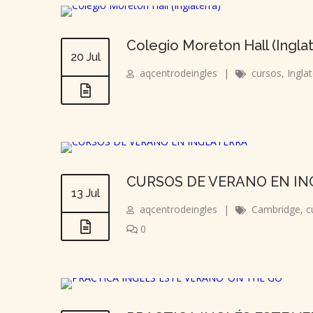
Colegio Moreton Hall (Inglat
20 Jul
aqcentrodeingles
|
cursos
,
Ingla
CURSOS DE VERANO EN I
13 Jul
aqcentrodeingles
|
Cambridge
,
c
0