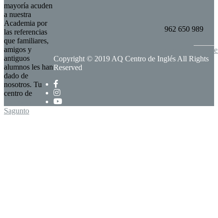
mayoría acuden
a nuestra
Academia por
962 650 989
las referencias
que familiares,
amigos y
info@aqcentrode
antiguos
Copyright © 2019 AQ Centro de Inglés All Rights
alumnos les han
Reserved
dado de
nosotros. Tu
centro de
idiomas en
Sagunto