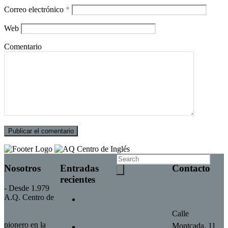
Correo electrónico
*
Web
Comentario
Nosotros
Entradas
Contacto
recientes
- Desde 1.979
POLÍTICA DE
A.Q. Centro de
PRIVACIDAD
Curso
Inglés en
Y AVISO
intensivo
Calle
Sagunto
LEGAL
B2 y C1
pionero en la
Montcada, 11
Learn