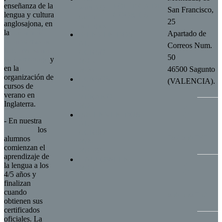
enseñanza de la
POLÍTICA DE
with AQ
San Francisco,
lengua y cultura
COOKIES
Centro
25
anglosajona, en
de inglés
la
preparación
Apartado de
BIENVENIDOS
de diplomas de
AL
Correos Num.
la Universidad
CURSO
50
de Cambridge
y
2025-
en la
46500 Sagunto
2026
organización de
CURSOS
(VALENCIA).
cursos de
DE
verano en
VERANO
Inglaterra.
2025
¡¡¡BIENVENIDOS
- En nuestra
AL
Academia
los
CURSO
962 650 989
alumnos
2024
comienzan el
2025!!!
aprendizaje de
HALLOWEEN
la lengua a los
2023
4/5 años y
finalizan
cuando
650.556.937
obtienen sus
certificados
oficiales. La