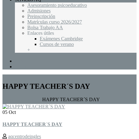
Asesoramiento psicoeducativo
Admisiones
Preinscripción
Matrículas curso 2026/2027
Bolsa Trabajo AA
Enlaces útiles
Exámenes Cambridge
Cursos de verano
+
+
Blog
Contacto
HAPPY TEACHER´S DAY
Home
Celebraciones
HAPPY TEACHER´S DAY
05 Oct
HAPPY TEACHER´S DAY
aqcentrodeingles