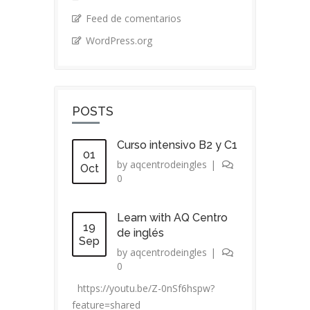
Feed de comentarios
WordPress.org
POSTS
Curso intensivo B2 y C1
01
by
aqcentrodeingles
|
Oct
0
Learn with AQ Centro
19
de inglés
Sep
by
aqcentrodeingles
|
0
https://youtu.be/Z-0nSf6hspw?
feature=shared