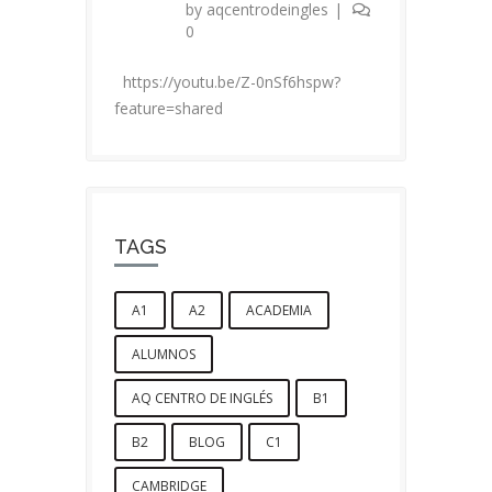
by
aqcentrodeingles
|
0
https://youtu.be/Z-0nSf6hspw?
feature=shared
TAGS
A1
A2
ACADEMIA
ALUMNOS
AQ CENTRO DE INGLÉS
B1
B2
BLOG
C1
CAMBRIDGE