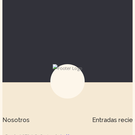
Nosotros
Entradas recie