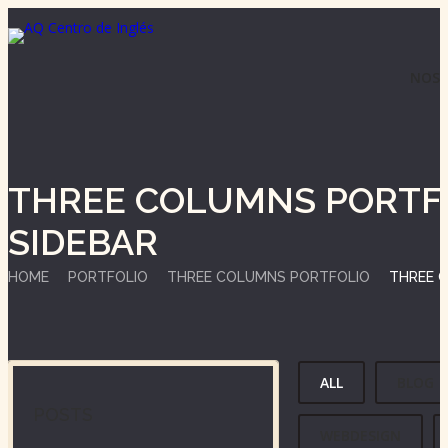
NOS
THREE COLUMNS PORTF
SIDEBAR
HOME
PORTFOLIO
THREE COLUMNS PORTFOLIO
THREE 
ALL
BLOG
POSTS
WEBDESIGN