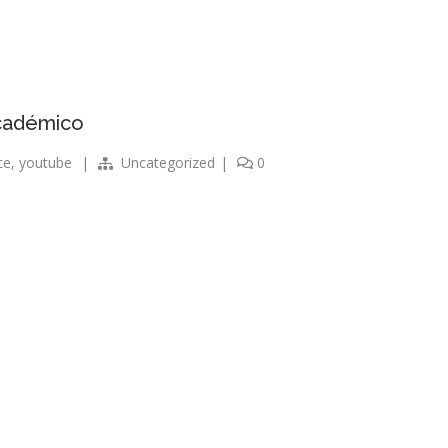
cadémico
ce
,
youtube
|
Uncategorized
|
0