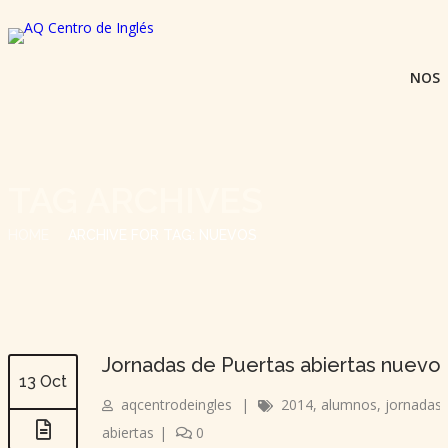
NOS
TAG ARCHIVES
HOME
ARCHIVE FOR TAG: NUEVOS
Jornadas de Puertas abiertas nuevo
13 Oct
aqcentrodeingles
|
2014
,
alumnos
,
jornadas
abiertas
|
0