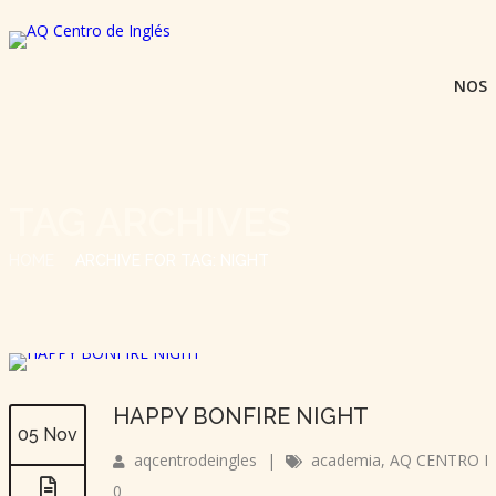
NOS
TAG ARCHIVES
HOME
ARCHIVE FOR TAG: NIGHT
HAPPY BONFIRE NIGHT
05 Nov
aqcentrodeingles
|
academia
,
AQ CENTRO D
0