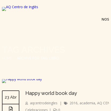
NOS
TAG ARCHIVES
HOME
ARCHIVE FOR TAG: LIBRO
Happy world book day
23 Abr
aqcentrodeingles
|
2016
,
academia
,
AQ CEN
Celebraciones
|
0