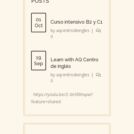
POSTS
01
Curso intensivo B2 y C1
Oct
by
aqcentrodeingles
|
0
19
Learn with AQ Centro
Sep
de inglés
by
aqcentrodeingles
|
0
https://youtu.be/Z-0nSf6hspw?
feature=shared