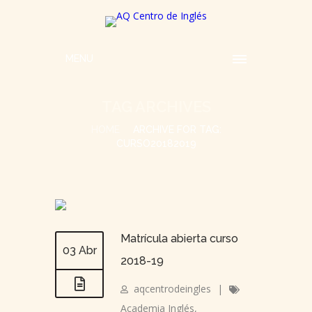
MENU
TAG ARCHIVES
HOME
ARCHIVE FOR TAG:
CURSO20182019
Matrícula abierta curso
03 Abr
2018-19
aqcentrodeingles
|
Academia Inglés
,