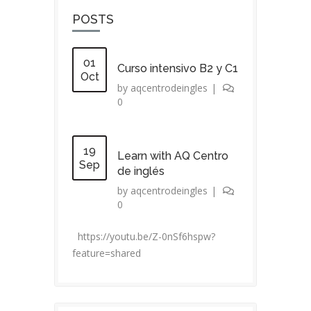
POSTS
01
Curso intensivo B2 y C1
Oct
by
aqcentrodeingles
|
0
19
Learn with AQ Centro
Sep
de inglés
by
aqcentrodeingles
|
0
https://youtu.be/Z-0nSf6hspw?
feature=shared