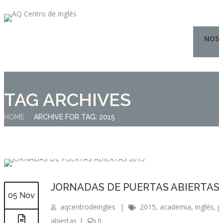
NOS
TAG ARCHIVES
HOME
ARCHIVE FOR TAG: 2015
JORNADAS DE PUERTAS ABIERTAS 
05 Nov
aqcentrodeingles
|
2015
,
academia
,
inglés
,
j
abiertas
|
0