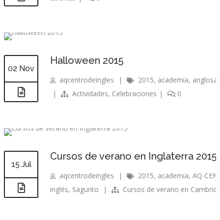
Halloween 2015
02 Nov
aqcentrodeingles
|
2015
,
academia
,
anglosa
|
Actividades
,
Celebraciones
|
0
Cursos de verano en Inglaterra 2015
15 Jul
aqcentrodeingles
|
2015
,
academia
,
AQ CEN
inglés
,
Sagunto
|
Cursos de verano en Cambrid