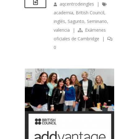
aqcentrodeingles
|
academia
,
British Council
,
inglés
,
Sagunto
,
Seminario
,
valencia
|
Exámenes
oficiales de Cambridge
|
0