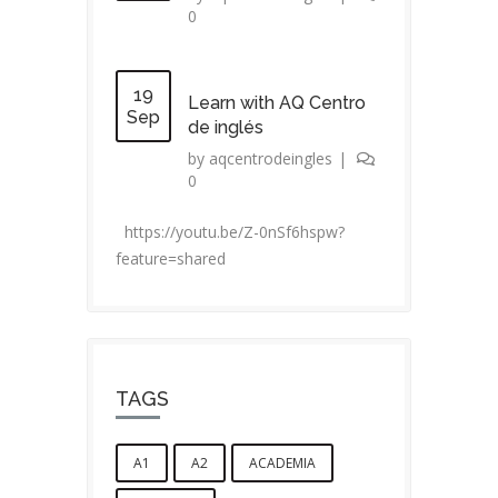
0
19
Learn with AQ Centro
Sep
de inglés
by
aqcentrodeingles
|
0
https://youtu.be/Z-0nSf6hspw?
feature=shared
TAGS
A1
A2
ACADEMIA