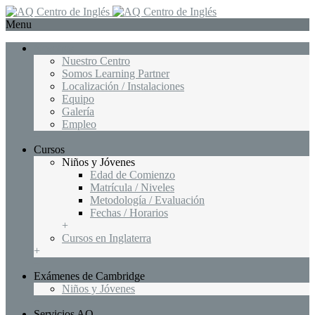
Menu
Nosotros
Nuestro Centro
Somos Learning Partner
Localización / Instalaciones
Equipo
Galería
Empleo
+
Cursos
Niños y Jóvenes
Edad de Comienzo
Matrícula / Niveles
Metodología / Evaluación
Fechas / Horarios
+
Cursos en Inglaterra
+
+
Exámenes de Cambridge
Niños y Jóvenes
+
Servicios AQ