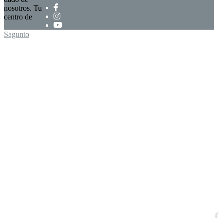
nosotros. Tu
centro de
idiomas en
Sagunto