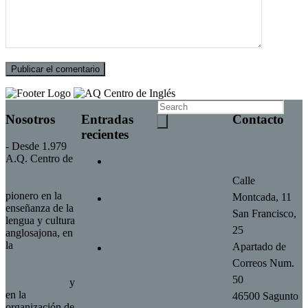
Nosotros
Entradas
Contacto
recientes
- Desde 1.979
POLÍTICA DE
A.Q. Centro de
PRIVACIDAD
Curso
Inglés en
Y AVISO
intensivo
Calle
Sagunto
LEGAL
B2 y C1
pionero en la
Montcada, 11
Learn
enseñanza de la
POLÍTICA DE
with AQ
San Francisco,
lengua y cultura
COOKIES
Centro
25
anglosajona, en
de inglés
la
preparación
Apartado de
BIENVENIDOS
de diplomas de
AL
Correos Num.
la Universidad
CURSO
50
de Cambridge
y
2025-
en la
46500 Sagunto
2026
organización de