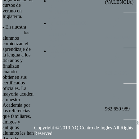
CURSOS
(VALENCIA).
cursos de
DE
verano en
VERANO
Inglaterra.
2025
¡¡¡BIENVENIDOS
- En nuestra
AL
Academia
los
CURSO
962 650 989
alumnos
2024
comienzan el
2025!!!
aprendizaje de
HALLOWEEN
la lengua a los
2023
4/5 años y
finalizan
cuando
650.556.937
obtienen sus
certificados
oficiales. La
mayoría acuden
a nuestra
Academia por
962 650 989
las referencias
que familiares,
amigos y
info@aqcentrode
antiguos
Copyright © 2019 AQ Centro de Inglés All Rights
alumnos les han
Reserved
dado de