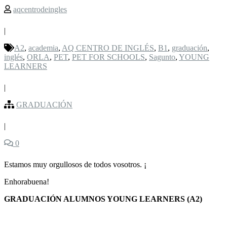
aqcentrodeingles
|
A2
,
academia
,
AQ CENTRO DE INGLÉS
,
B1
,
graduación
,
inglés
,
ORLA
,
PET
,
PET FOR SCHOOLS
,
Sagunto
,
YOUNG
LEARNERS
|
GRADUACIÓN
|
0
Estamos muy orgullosos de todos vosotros. ¡
Enhorabuena!
GRADUACIÓN ALUMNOS YOUNG LEARNERS (A2)