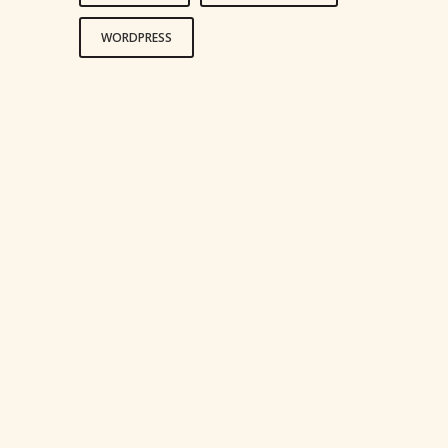
WORDPRESS
LIFE IS A CHOICE
LIFE IS A CHOICE
REACH FOR THE STARS
REACH FOR THE STARS
LIVE AND LET LIVE
LIVE AND LET LIVE
HAPPINESS IS A CHOICE