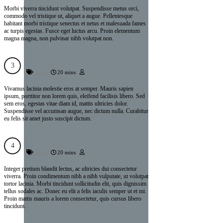
Morbi viverra tincidunt volutpat. Suspendisse metus orci,
commodo vel tristique ut, aliquet a augue. Pellentesque
habitant morbi tristique senectus et netus et malesuada fames
ac turpis egestas. Fusce eget luctus arcu. Proin elementum
magna magna, non pulvinar nibh volutpat non.
Quisque vel tempor
Easy
20 mins
Vivamus lacinia molestie eros at semper. Mauris sapien
ipsum, porttitor non lorem quis, eleifend facilisis libero. Sed
sem eros, egestas vitae diam id, mattis ultricies dolor.
Suspendisse vel accumsan augue, nec dictum nulla. Curabitur
eu felis sit amet justo suscipit dictum.
Cras pulvinar neque
Easy
20 mins
Integer pretium blandit lectus, ac ultricies dui consectetur
viverra. Proin condimentum nibh a nibh vulputate, ut volutpat
tortor lacinia. Morbi tincidunt sollicitudin elit, quis dignissim
tellus sodales ac. Donec eu elit a felis iaculis semper ut et mi.
Proin mattis mauris a lorem consectetur, quis cursus libero
tincidunt.