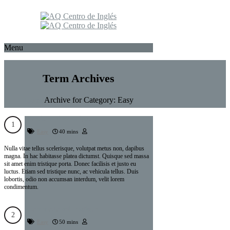
Menu
Term Archives
Home
Archive for Category: Easy
Pretium viverra ipsum
Easy
40 mins
Nulla vitae tellus scelerisque, volutpat metus non, dapibus
magna. In hac habitasse platea dictumst. Quisque sed massa
sit amet enim tristique porta. Donec facilisis et justo eu
luctus. Etiam sed tristique nunc, ac vehicula tellus. Duis
lobortis, odio non accumsan interdum, velit lorem
condimentum.
Commodo vel tristique
Easy
50 mins