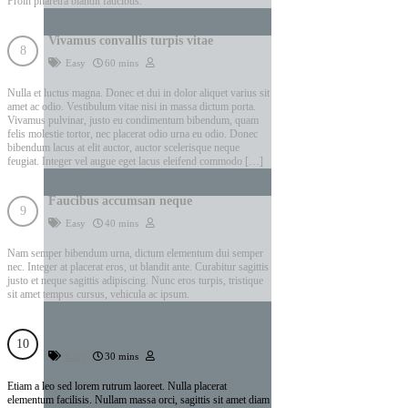
Proin pharetra blandit faucibus.
Vivamus convallis turpis vitae
Easy
60 mins
Nulla et luctus magna. Donec et dui in dolor aliquet varius sit
amet ac odio. Vestibulum vitae nisi in massa dictum porta.
Vivamus pulvinar, justo eu condimentum bibendum, quam
felis molestie tortor, nec placerat odio urna eu odio. Donec
bibendum lacus at elit auctor, auctor scelerisque neque
feugiat. Integer vel augue eget lacus eleifend commodo […]
Faucibus accumsan neque
Easy
40 mins
Nam semper bibendum urna, dictum elementum dui semper
nec. Integer at placerat eros, ut blandit ante. Curabitur sagittis
justo et neque sagittis adipiscing. Nunc eros turpis, tristique
sit amet tempus cursus, vehicula ac ipsum.
Pellentesque habitant morbi tristique
Easy
30 mins
Etiam a leo sed lorem rutrum laoreet. Nulla placerat
elementum facilisis. Nullam massa orci, sagittis sit amet diam