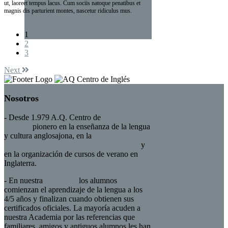
ut, laoreet tempus lacus. Cum sociis natoque penatibus et
magnis dis parturient montes, nascetur ridiculus mus.
1
2
3
Next
Nosotros
- Desde 1.979 A.Q. Centro de
Inglés en
Sagunto
pionero en la enseñanza de la lengua
y cultura anglosajona, en la
preparación de
diplomas de la Universidad de Cambridge
y
en la organización de cursos de verano en
Inglaterra.
- En nuestra
Academia
los alumnos
comienzan el aprendizaje de la lengua a los
4/5 años y finalizan cuando obtienen sus
certificados oficiales. La mayoría acuden a
nuestra Academia por las referencias que
familiares, amigos y antiguos alumnos les han