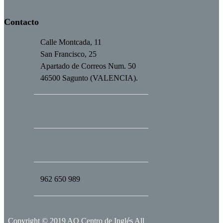
Contacto
Calle Montcada, 11
San Francisco, 25
Apartado de Correos Num. 50
46500 Sagunto (VALENCIA).
962 650 989
650.556.937
962 650 989
info@aqcentrodeingles.com
Copyright © 2019 AQ Centro de Inglés All