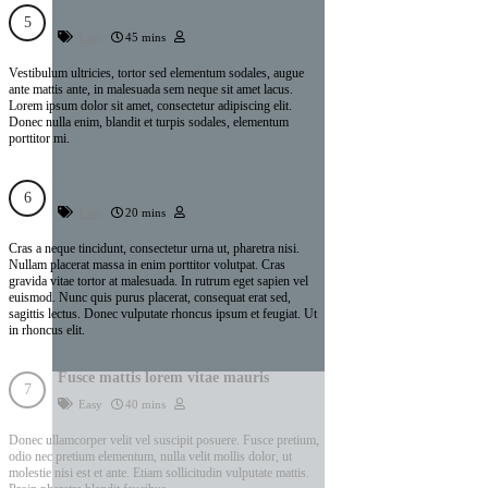
Vestibulum et ante nisi
Easy
45 mins
Vestibulum ultricies, tortor sed elementum sodales, augue
ante mattis ante, in malesuada sem neque sit amet lacus.
Lorem ipsum dolor sit amet, consectetur adipiscing elit.
Donec nulla enim, blandit et turpis sodales, elementum
porttitor mi.
Suspendisse pulvinar
Easy
20 mins
Cras a neque tincidunt, consectetur urna ut, pharetra nisi.
Nullam placerat massa in enim porttitor volutpat. Cras
gravida vitae tortor at malesuada. In rutrum eget sapien vel
euismod. Nunc quis purus placerat, consequat erat sed,
sagittis lectus. Donec vulputate rhoncus ipsum et feugiat. Ut
in rhoncus elit.
Fusce mattis lorem vitae mauris
Easy
40 mins
Donec ullamcorper velit vel suscipit posuere. Fusce pretium,
odio nec pretium elementum, nulla velit mollis dolor, ut
molestie nisi est et ante. Etiam sollicitudin vulputate mattis.