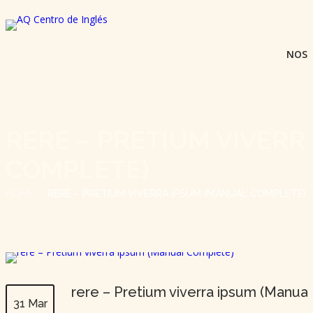
NOS
RERE – PRETIUM VIVERR
COMPLETE)
HOME
RERE – PRETIUM VIVERRA IPSUM (MANUAL COMPLETE)
rere – Pretium viverra ipsum (Manua
31 Mar