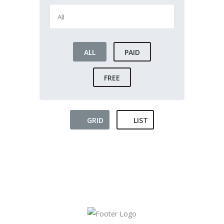
ALL
PAID
FREE
GRID
LIST