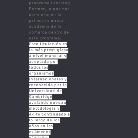
programa
Learning
Partner
, lo que nos
convierte en la
primera y única
academia de la
comarca dentro de
este programa.
Esta titulación es
la más prestigiosa
a nivel mundial y
aceptada por
todos los
organismos
internacionales y
reconocida por la
Universidad de
Cambridge
avalando nuestra
metodología y
éxito continuado a
lo largo de los
años en los
exámenes
oficiales.