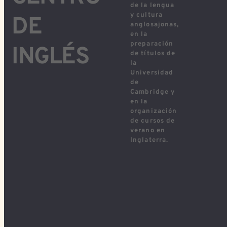
de la lengua
y cultura
DE
anglosajonas,
en la
preparación
INGLÉS
de títulos de
la
Universidad
de
Cambridge y
en la
organización
de cursos de
verano en
Inglaterra.