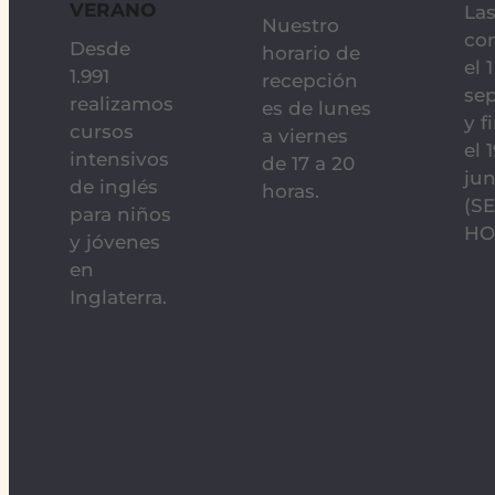
VERANO
Las
Nuestro
co
Desde
horario de
el 
1.991
recepción
se
realizamos
es de lunes
y f
cursos
a viernes
el 
intensivos
de 17 a 20
jun
de inglés
horas.
(S
para niños
HO
y jóvenes
en
Inglaterra.