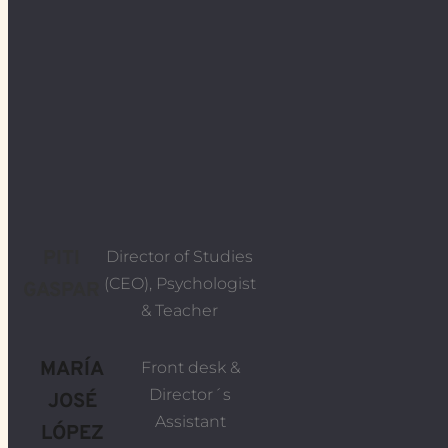
PITI
Director of Studies
(CEO), Psychologist
GASPAR
& Teacher
MARÍA
Front desk &
Director´s
JOSÉ
Assistant
LÓPEZ