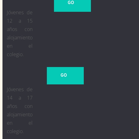
GO
Jóvenes de
12 a 15
años con
alojamiento
en el
colegio.
GO
Jóvenes de
14 a 17
años con
alojamiento
en el
colegio.