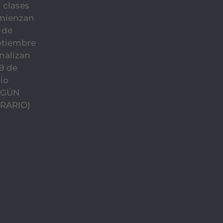
 clases
mienzan
1 de
ptiembre
inalizan
19 de
io
EGÚN
RARIO)