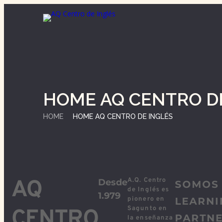
HOME AQ CENTRO D
HOME
HOME AQ CENTRO DE INGLÉS
AQ
A.Q. Centro
Desde
SOMOS
de Inglés es
1.979
pionero en
LEARNI
Sagunto en
CENTRO
PARTN
la enseñanza