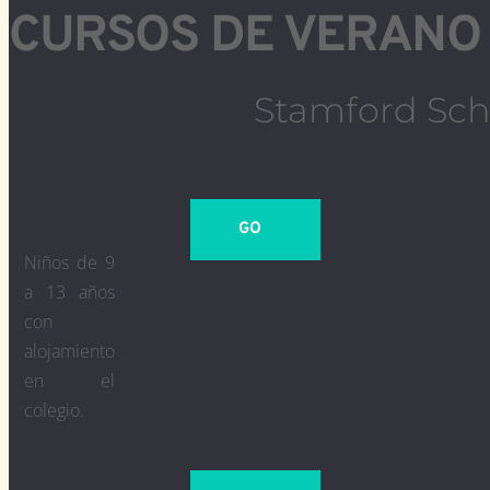
CURSOS DE VERANO
Stamford Sch
GO
Niños de 9
a 13 años
con
alojamiento
en el
colegio.