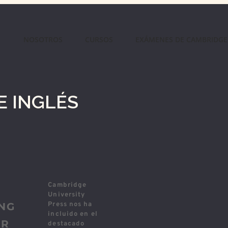
NOSOTROS
CURSOS
EXÁMENES DE CAMBRIDGE
E INGLÉS
Cambridge
University
NG
Press
nos ha
incluido en el
ER
destacado